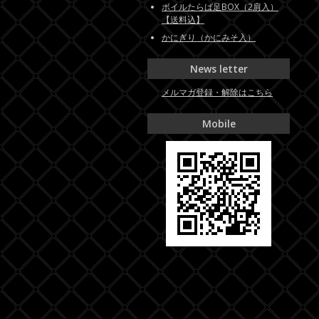
ボイルたらば足BOX（2肩入）
【送料込】
かにぎり（かにみそ入）
News letter
メルマガ登録・解除はこちら
Mobile