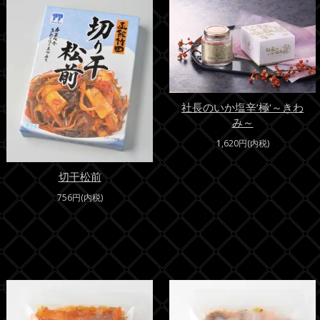
社長のいか塩辛‘極‘～きわ
み～
1,620円(内税)
切干松前
756円(内税)