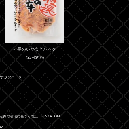
社長のいか塩辛パック
432円(内税)
ます
次のページへ
定商取引法に基づく表記
RSS
/
ATOM
ed.