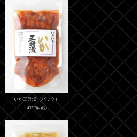
いか三升漬（パック）
432円(内税)