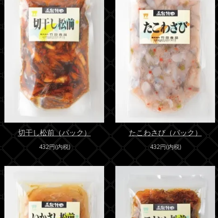
切干し松前（パック）
たこわさび（パック）
432円(内税)
432円(内税)