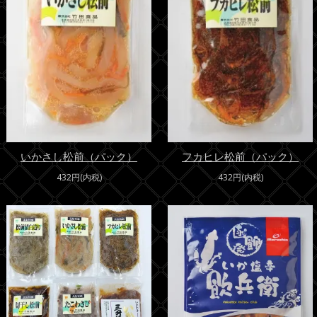
いかさし松前（パック）
フカヒレ松前（パック）
432円(内税)
432円(内税)