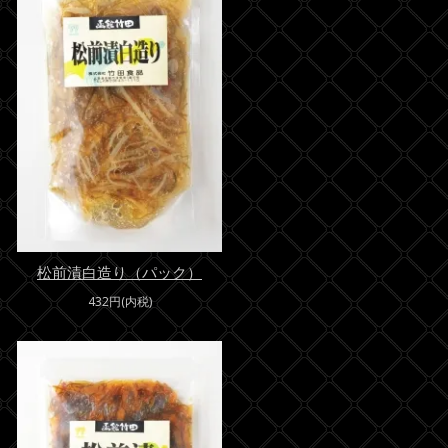
松前漬白造り（パック）
432円(内税)