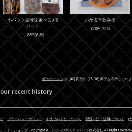
小パック生珍味選べる3個
いか塩辛飲兵衛
セット
378円(内税)
1,188円(内税)
前のページへ
全 [40] 商品中 [25-36] 商品を表示してい
our recent history
せ
プライバシーポリシー
お支払い方法について
配送方法・送料について
特
ラーミーショップ
Copyright (C) 2005-2026
GMOペパボ株式会社
All Rights Reserv