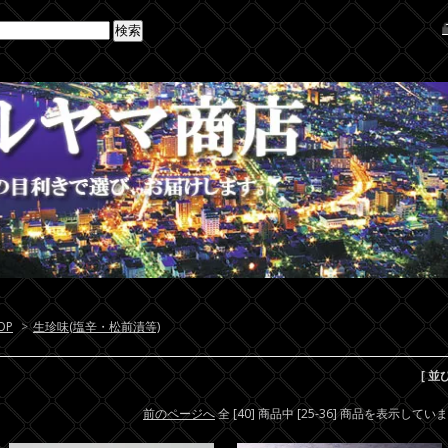
OP
>
生珍味(塩辛・松前漬等)
[ 並
前のページへ
全 [40] 商品中 [25-36] 商品を表示してい