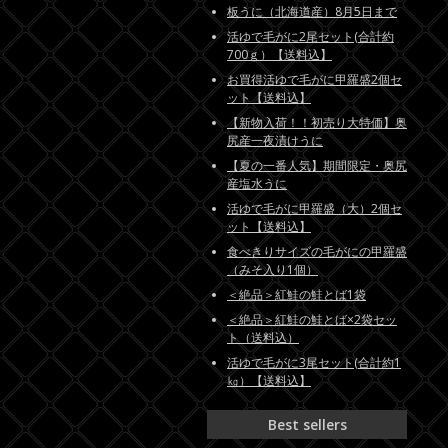
板うに（北海道産）8月5日まで
活ゆで毛がに2尾セット(合計約
700ｇ）【送料込】
お買得活ゆで毛がに甲羅盛2個セ
ット【送料込】
【新物入荷！！初売り大特価】奥
尻産一夜漬けうに
【夏の一番人気】期間限定・奥尻
産塩水うに
活ゆで毛がに甲羅盛（大）2個セ
ット【送料込】
食べきりサイズの毛がにの甲羅盛
（みそ入り1個）
＜絶品＞紅鮭の鮭とば1袋
＜絶品＞紅鮭の鮭とば×2袋セッ
ト（送料込）
活ゆで毛がに3尾セット(合計約1
㎏）【送料込】
Best sellers