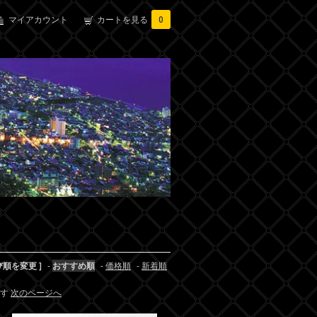
マイアカウント
カートを見る
0
び順を変更 ]
-
おすすめ順
-
価格順
-
新着順
ます
次のページへ