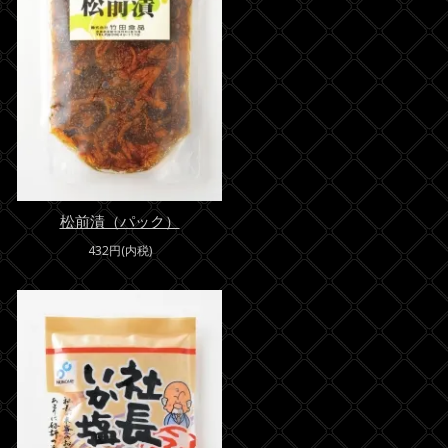
松前漬（パック）
432円(内税)