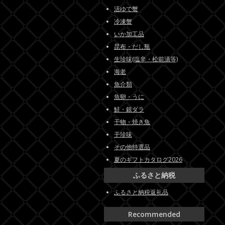
活ゆで蟹
冷凍蟹
いか加工品
昆布・だし瓶
生珍味(塩辛・松前漬等)
海老
魚介類
魚卵・うに
鮭・銀ダラ
干物・焼き魚
干珍味
その他特選品
夏のギフトカタログ2026
ふるさと納税
ふるさと納税返礼品
Recommended