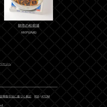
朝市の松前漬
680円(内税)
ページへ
定商取引法に基づく表記
RSS
/
ATOM
ed.