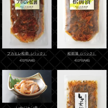
フカヒレ松前（パック）
松前漬（パック）
432円(内税)
432円(内税)
いかジャン辛