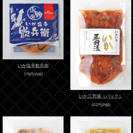
いか塩辛飲兵衛
378円(内税)
いか三升漬（パック）
432円(内税)