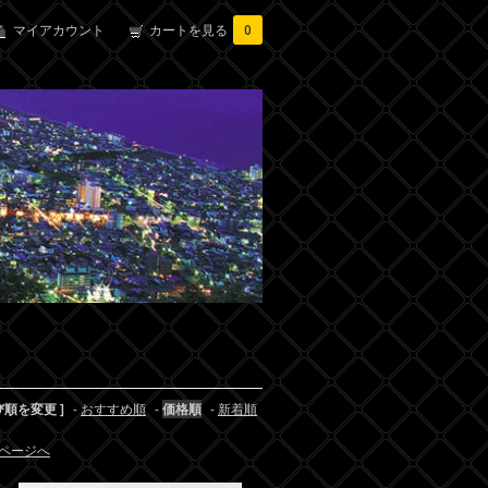
マイアカウント
カートを見る
0
び順を変更 ]
-
おすすめ順
-
価格順
-
新着順
ページへ