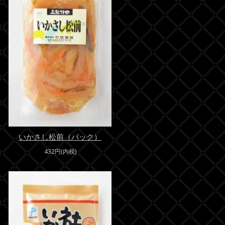
いかさし松前（パック）
432円(内税)