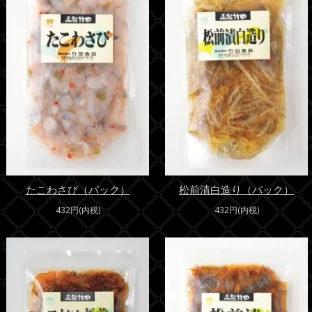
たこわさび（パック）
松前漬白造り（パック）
432円(内税)
432円(内税)