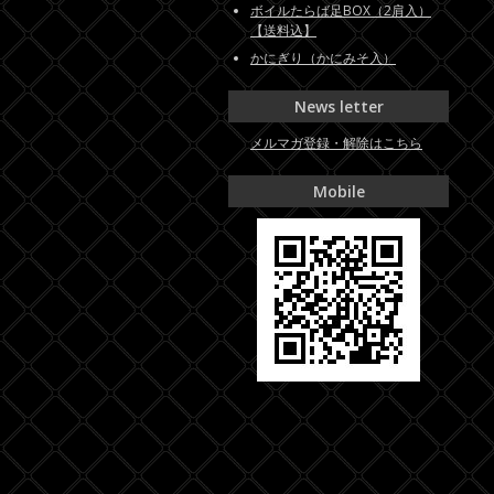
ボイルたらば足BOX（2肩入）
【送料込】
かにぎり（かにみそ入）
News letter
メルマガ登録・解除はこちら
Mobile