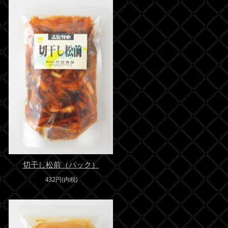
切干し松前（パック）
432円(内税)