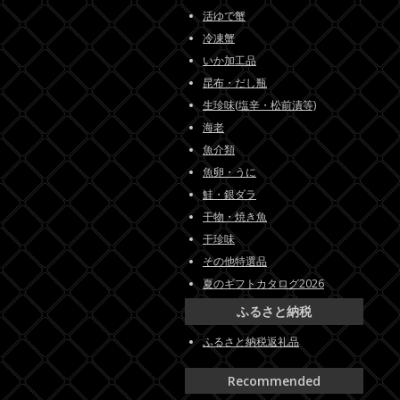
活ゆで蟹
冷凍蟹
いか加工品
昆布・だし瓶
生珍味(塩辛・松前漬等)
海老
魚介類
魚卵・うに
鮭・銀ダラ
干物・焼き魚
干珍味
その他特選品
夏のギフトカタログ2026
ふるさと納税
ふるさと納税返礼品
Recommended