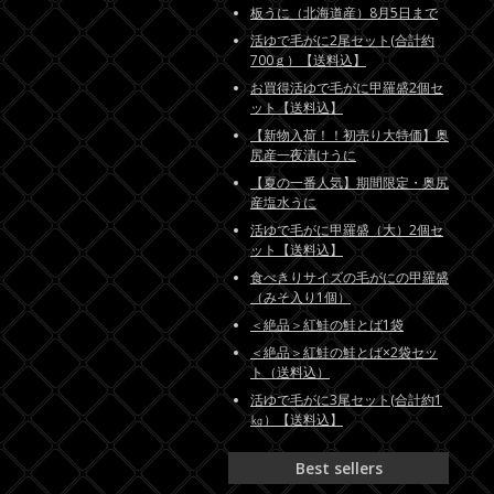
板うに（北海道産）8月5日まで
活ゆで毛がに2尾セット(合計約
700ｇ）【送料込】
お買得活ゆで毛がに甲羅盛2個セ
ット【送料込】
【新物入荷！！初売り大特価】奥
尻産一夜漬けうに
【夏の一番人気】期間限定・奥尻
産塩水うに
活ゆで毛がに甲羅盛（大）2個セ
ット【送料込】
食べきりサイズの毛がにの甲羅盛
（みそ入り1個）
＜絶品＞紅鮭の鮭とば1袋
＜絶品＞紅鮭の鮭とば×2袋セッ
ト（送料込）
活ゆで毛がに3尾セット(合計約1
㎏）【送料込】
Best sellers