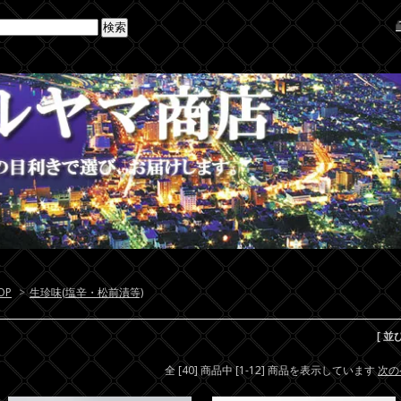
OP
>
生珍味(塩辛・松前漬等)
[ 並
全 [40] 商品中 [1-12] 商品を表示しています
次の