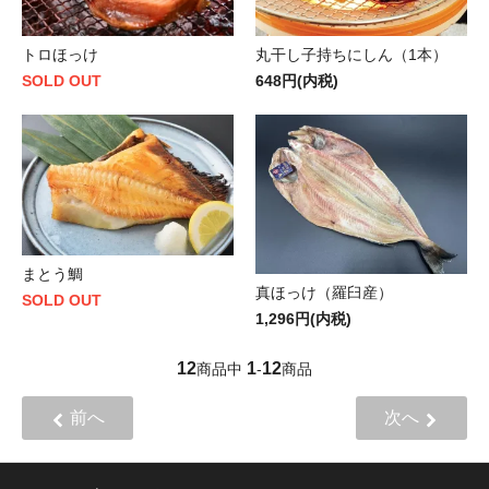
トロほっけ
丸干し子持ちにしん（1本）
SOLD OUT
648円(内税)
まとう鯛
真ほっけ（羅臼産）
SOLD OUT
1,296円(内税)
12
1
12
商品中
-
商品
前へ
次へ