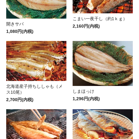
こまい一夜干し（約1ｋｇ）
開きサバ
2,160円(内税)
1,080円(内税)
北海道産子持ちししゃも（メ
しまほっけ
ス10尾）
1,296円(内税)
2,700円(内税)