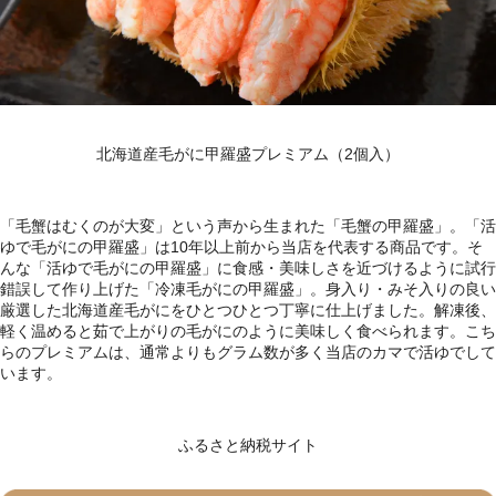
北海道産毛がに甲羅盛プレミアム（2個入）
「毛蟹はむくのが大変」という声から生まれた「毛蟹の甲羅盛」。「活
ゆで毛がにの甲羅盛」は10年以上前から当店を代表する商品です。そ
んな「活ゆで毛がにの甲羅盛」に食感・美味しさを近づけるように試行
錯誤して作り上げた「冷凍毛がにの甲羅盛」。身入り・みそ入りの良い
厳選した北海道産毛がにをひとつひとつ丁寧に仕上げました。解凍後、
軽く温めると茹で上がりの毛がにのように美味しく食べられます。こち
らのプレミアムは、通常よりもグラム数が多く当店のカマで活ゆでして
います。
ふるさと納税サイト