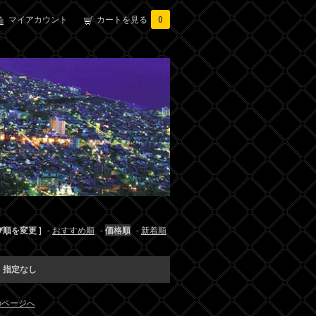
マイアカウント
カートを見る
0
び順を変更 ]
-
おすすめ順
-
価格順
-
新着順
:
指定なし
のページへ