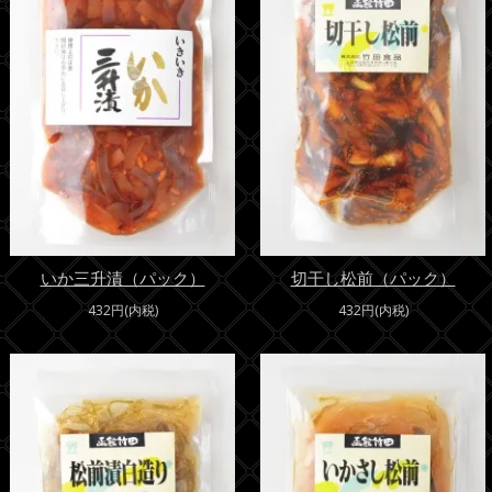
いか三升漬（パック）
切干し松前（パック）
432円(内税)
432円(内税)