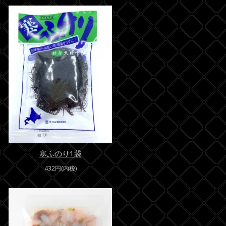
寒ふのり1袋
432円(内税)