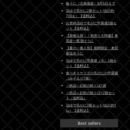
板うに（北海道産）8月5日まで
活ゆで毛がに2尾セット(合計約
700ｇ）【送料込】
お買得活ゆで毛がに甲羅盛2個セ
ット【送料込】
【新物入荷！！初売り大特価】奥
尻産一夜漬けうに
【夏の一番人気】期間限定・奥尻
産塩水うに
活ゆで毛がに甲羅盛（大）2個セ
ット【送料込】
食べきりサイズの毛がにの甲羅盛
（みそ入り1個）
＜絶品＞紅鮭の鮭とば1袋
＜絶品＞紅鮭の鮭とば×2袋セッ
ト（送料込）
活ゆで毛がに3尾セット(合計約1
㎏）【送料込】
Best sellers