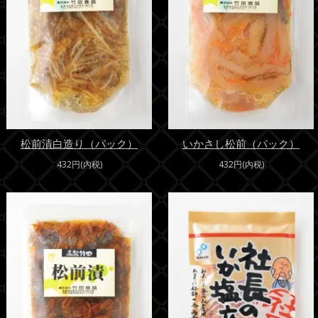
松前漬白造り（パック）
いかさし松前（パック）
432円(内税)
432円(内税)