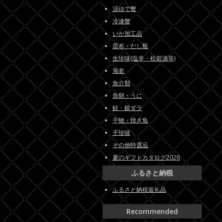
活ゆで蟹
冷凍蟹
いか加工品
昆布・だし瓶
生珍味(塩辛・松前漬等)
海老
魚介類
魚卵・うに
鮭・銀ダラ
干物・焼き魚
干珍味
その他特選品
夏のギフトカタログ2026
ふるさと納税
ふるさと納税返礼品
Recommended