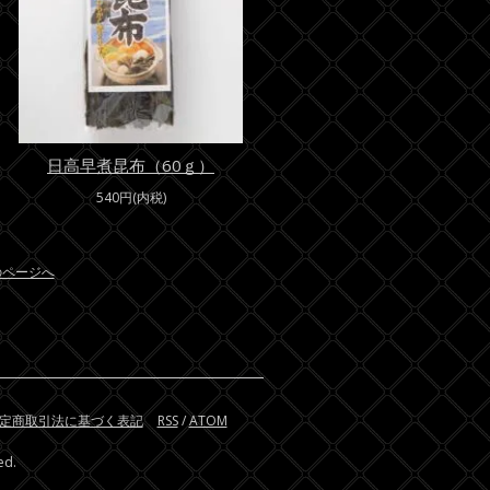
日高早煮昆布（60ｇ）
540円(内税)
のページへ
定商取引法に基づく表記
RSS
/
ATOM
ed.