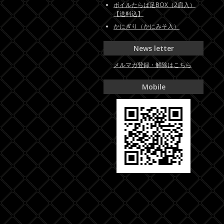
ボイルたらば足BOX（2肩入）
【送料込】
かにぎり（かにみそ入）
News letter
メルマガ登録・解除はこちら
Mobile