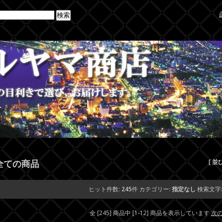
全ての商品
[ 並
ヒット件数:
245
件
カテゴリー:
指定なし
検索文字
全 [245] 商品中 [1-12] 商品を表示しています
次