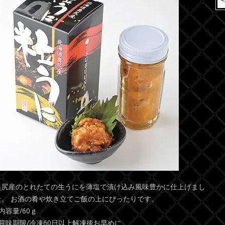
奥尻産のとれたての生うにを薄塩で漬け込み風味豊かに仕上げまし
た。 お酒の肴や炊き立てご飯の上にぴったりです。
■内容量/60ｇ
■賞味期限/冷凍60日以上解凍後お早めに