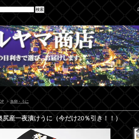
OP
>
魚卵・うに
奥尻産一夜漬けうに（今だけ20％引き！！）