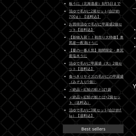
板うに（北海道産）8月5日まで
活ゆで毛がに2尾セット(合計約
700ｇ）【送料込】
お買得活ゆで毛がに甲羅盛2個セ
ット【送料込】
【新物入荷！！初売り大特価】奥
尻産一夜漬けうに
【夏の一番人気】期間限定・奥尻
産塩水うに
活ゆで毛がに甲羅盛（大）2個セ
ット【送料込】
食べきりサイズの毛がにの甲羅盛
（みそ入り1個）
Y
＜絶品＞紅鮭の鮭とば1袋
＜絶品＞紅鮭の鮭とば×2袋セッ
ト（送料込）
活ゆで毛がに3尾セット(合計約1
㎏）【送料込】
Best sellers