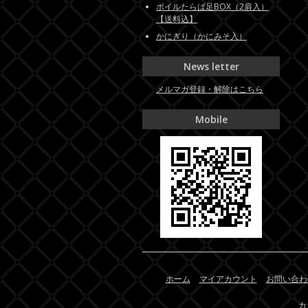
ボイルたらば足BOX（2肩入）
【送料込】
かにぎり（かにみそ入）
News letter
メルマガ登録・解除はこちら
Mobile
ホーム
マイアカウント
お問い合わ
カ