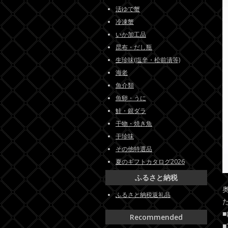
活ゆで蟹
冷凍蟹
いか加工品
昆布・だし瓶
生珍味(塩辛・松前漬等)
海老
魚介類
魚卵・うに
鮭・銀ダラ
干物・焼き魚
干珍味
その他特選品
夏のギフトカタログ2026
ふるさと納税
ふるさと納税返礼品
Recommended