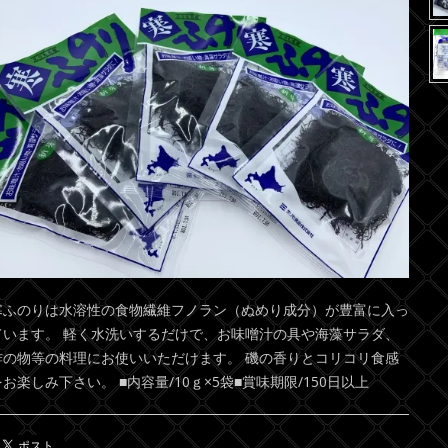
寒ふのりは水溶性の食物繊維フノラン（ぬめり成分）が豊富に入っ
ています。 軽く水洗いするだけで、お味噌汁の具や海藻サラダ、
酢の物等の料理にお使いいただけます。 磯の香りとコリコリ食感
をお楽しみ下さい。 ■内容量/10ｇ×5袋■賞味期限/150日以上