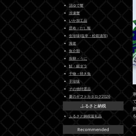
活ゆで蟹
冷凍蟹
いか加工品
昆布・だし瓶
生珍味(塩辛・松前漬等)
海老
魚介類
魚卵・うに
鮭・銀ダラ
干物・焼き魚
干珍味
その他特選品
夏のギフトカタログ2026
ふるさと納税
ふるさと納税返礼品
Recommended