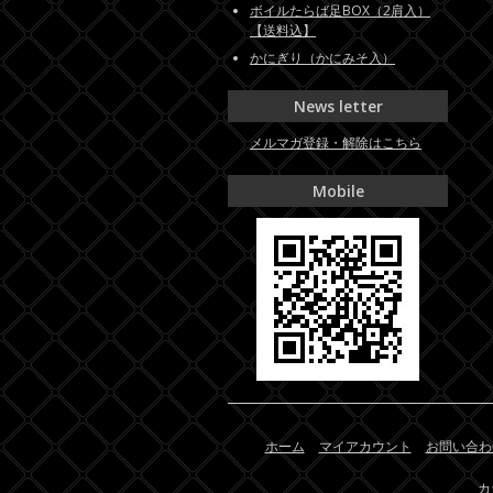
ボイルたらば足BOX（2肩入）
【送料込】
かにぎり（かにみそ入）
News letter
メルマガ登録・解除はこちら
Mobile
ホーム
マイアカウント
お問い合わ
カ