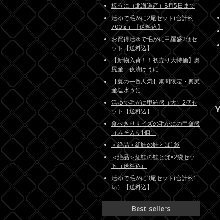
板うに（北海道産）8月5日まで
活ゆで毛がに2尾セット(合計約
700ｇ）【送料込】
お買得活ゆで毛がに甲羅盛2個セ
ット【送料込】
【新物入荷！！初売り大特価】奥
尻産一夜漬けうに
【夏の一番人気】期間限定・奥尻
産塩水うに
活ゆで毛がに甲羅盛（大）2個セ
Y
ット【送料込】
食べきりサイズの毛がにの甲羅盛
（みそ入り1個）
＜絶品＞紅鮭の鮭とば1袋
＜絶品＞紅鮭の鮭とば×2袋セッ
ト（送料込）
活ゆで毛がに3尾セット(合計約1
㎏）【送料込】
Best sellers