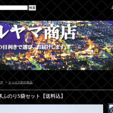
OP
>
ネコポス対応商品
寒ふのり5袋セット【送料込】