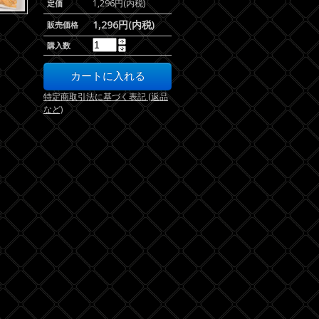
1,296円(内税)
定価
1,296円(内税)
販売価格
購入数
特定商取引法に基づく表記 (返品
など)