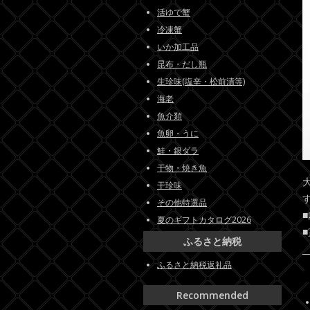
活ゆで蟹
冷凍蟹
いか加工品
昆布・だし瓶
生珍味(塩辛・松前漬等)
海老
魚介類
魚卵・うに
鮭・銀ダラ
干物・焼き魚
干珍味
その他特選品
夏のギフトカタログ2026
ふるさと納税
ふるさと納税返礼品
Recommended