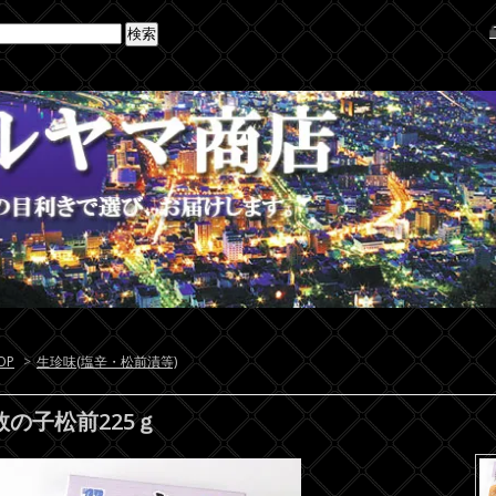
OP
>
生珍味(塩辛・松前漬等)
数の子松前225ｇ