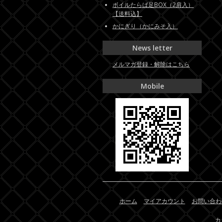
ボイルたらば足BOX（2肩入）
【送料込】
かにぎり（かにみそ入）
News letter
メルマガ登録・解除はこちら
Mobile
ホーム
マイアカウント
お問い合わ
カ