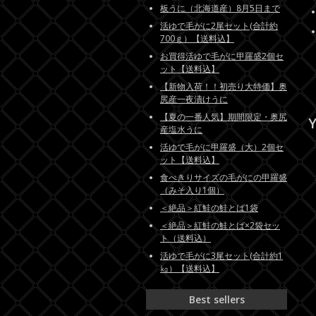
板うに（北海道産）8月5日まで
活ゆで毛がに2尾セット(合計約
700ｇ）【送料込】
お買得活ゆで毛がに甲羅盛2個セ
ット【送料込】
【新物入荷！！初売り大特価】奥
尻産一夜漬けうに
【夏の一番人気】期間限定・奥尻
Y
産塩水うに
活ゆで毛がに甲羅盛（大）2個セ
ット【送料込】
食べきりサイズの毛がにの甲羅盛
（みそ入り1個）
＜絶品＞紅鮭の鮭とば1袋
＜絶品＞紅鮭の鮭とば×2袋セッ
ト（送料込）
活ゆで毛がに3尾セット(合計約1
㎏）【送料込】
Best sellers