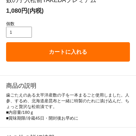
数の子入松前TAKEDAプレミアム
1,080円(内税)
個数
カートに入れる
商品の説明
歯ごたえのある太平洋産数の子を一本まるごと使用しました。人
参、するめ、北海道産昆布と一緒に特製のたれに漬け込んだ、ち
ょっと贅沢な松前漬です。
■内容量/180ｇ
■賞味期限/冷蔵45日・開封後お早めに