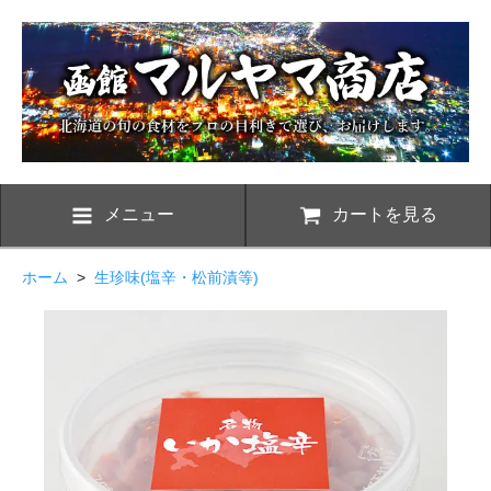
メニュー
カートを見る
ホーム
>
生珍味(塩辛・松前漬等)