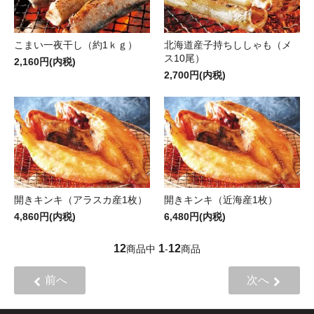
こまい一夜干し（約1ｋｇ）
北海道産子持ちししゃも（メ
ス10尾）
2,160円(内税)
2,700円(内税)
開きキンキ（アラスカ産1枚）
開きキンキ（近海産1枚）
4,860円(内税)
6,480円(内税)
12
1
12
商品中
-
商品
前へ
次へ