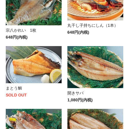
丸干し子持ちにしん（1本）
宗八かれい 1枚
648円(内税)
648円(内税)
まとう鯛
開きサバ
SOLD OUT
1,080円(内税)