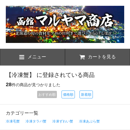
メニュー
カートを見る
【冷凍蟹】 に登録されている商品
28
件の商品が見つかりました
おすすめ順
価格順
新着順
カテゴリー一覧
冷凍毛蟹
冷凍タラバ蟹
冷凍ずわい蟹
冷凍あぶら蟹