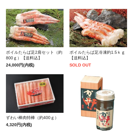
ボイルたらば足2肩セット（約
ボイルたらば足冷凍約1.5ｋｇ
800ｇ）【送料込】
【送料込】
24,000円(内税)
SOLD OUT
ずわい棒肉特棒（約400ｇ）
4,320円(内税)