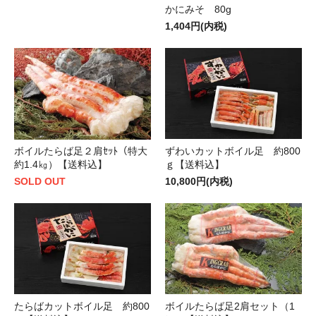
かにみそ 80g
1,404円(内税)
ずわいカットボイル足 約800
ボイルたらば足２肩ｾｯﾄ（特大
ｇ【送料込】
約1.4㎏）【送料込】
10,800円(内税)
SOLD OUT
たらばカットボイル足 約800
ボイルたらば足2肩セット（1