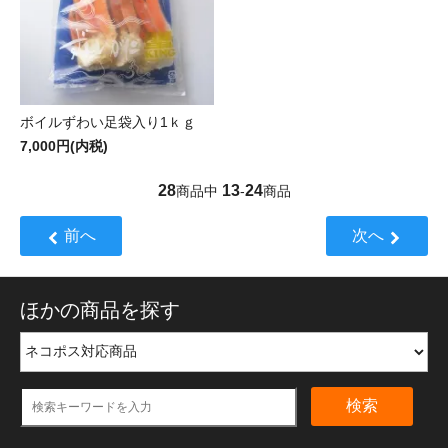
ボイルずわい足袋入り1ｋｇ
7,000円(内税)
28
13
24
商品中
-
商品
前へ
次へ
ほかの商品を探す
検索