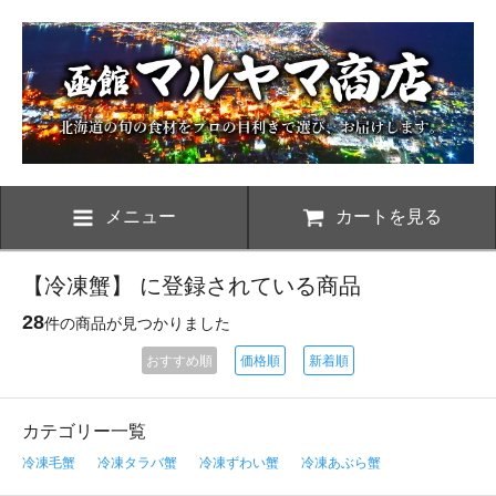
メニュー
カートを見る
【冷凍蟹】 に登録されている商品
28
件の商品が見つかりました
おすすめ順
価格順
新着順
カテゴリー一覧
冷凍毛蟹
冷凍タラバ蟹
冷凍ずわい蟹
冷凍あぶら蟹